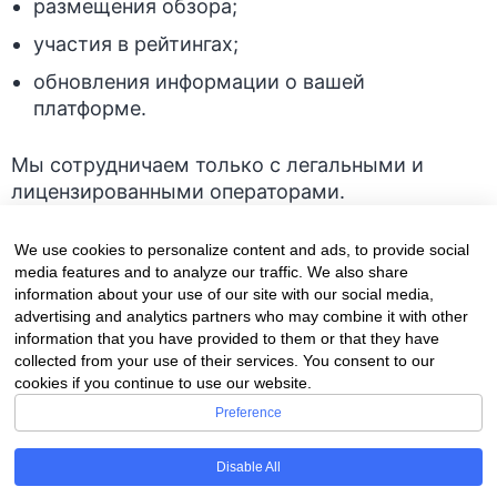
размещения обзора;
участия в рейтингах;
обновления информации о вашей
платформе.
Мы сотрудничаем только с легальными и
лицензированными операторами.
Важное уведомление
We use cookies to personalize content and ads, to provide social
media features and to analyze our traffic. We also share
information about your use of our site with our social media,
Dolyna.info
advertising and analytics partners who may combine it with other
information that you have provided to them or that they have
не принимает ставки и не оказывает азартные
collected from your use of their services. You consent to our
услуги. Мы не можем помочь с регистрацией,
cookies if you continue to use our website.
депозитами или выплатами в букмекерских
Preference
компаниях — по этим вопросам необходимо
обращаться напрямую к оператору БК.
Disable All